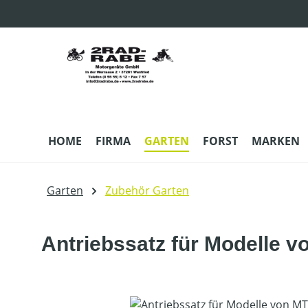
m Hauptinhalt springen
Zur Suche springen
Zur Hauptnavigation springen
HOME
FIRMA
GARTEN
FORST
MARKEN
Garten
Zubehör Garten
Antriebssatz für Modelle v
Bildergalerie überspringen