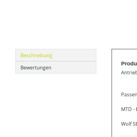
Beschreibung
Produ
Bewertungen
Antrie
Passen
MTD - 
Wolf S