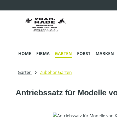
m Hauptinhalt springen
Zur Suche springen
Zur Hauptnavigation springen
HOME
FIRMA
GARTEN
FORST
MARKEN
Garten
Zubehör Garten
Antriebssatz für Modelle v
Bildergalerie überspringen