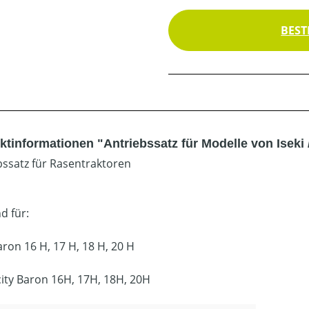
BEST
tinformationen "Antriebssatz für Modelle von Iseki /
bssatz für Rasentraktoren
d für:
aron 16 H, 17 H, 18 H, 20 H
city Baron 16H, 17H, 18H, 20H