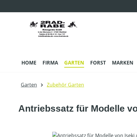
m Hauptinhalt springen
Zur Suche springen
Zur Hauptnavigation springen
HOME
FIRMA
GARTEN
FORST
MARKEN
Garten
Zubehör Garten
Antriebssatz für Modelle von
Bildergalerie überspringen