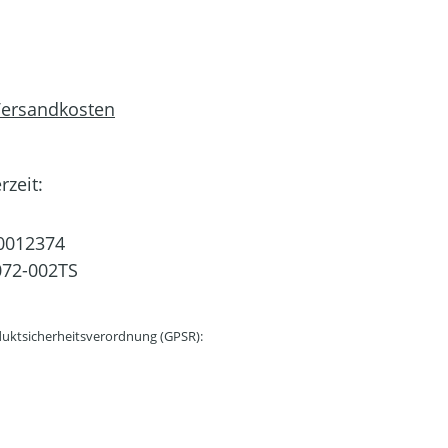
 Versandkosten
rzeit:
0012374
72-002TS
uktsicherheitsverordnung (GPSR):