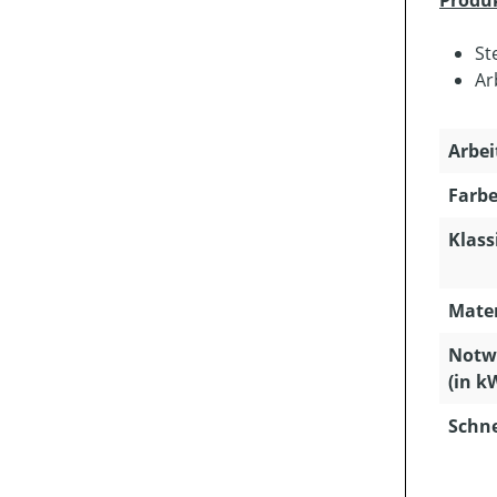
Produ
St
Ar
Arbei
Farbe
Klass
Mater
Notwe
(in k
Schn