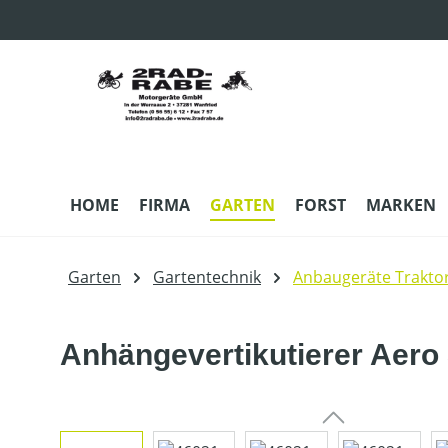
m Hauptinhalt springen
Zur Suche springen
Zur Hauptnavigation springen
HOME
FIRMA
GARTEN
FORST
MARKEN
Garten
Gartentechnik
Anbaugeräte Trakto
Anhängevertikutierer Aero 
Bildergalerie überspringen