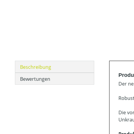
Beschreibung
Produ
Bewertungen
Der ne
Robust
Die vo
Unkrau