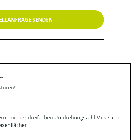
ELLANFRAGE SENDEN
2"
ktoren!
ntfernt mit der dreifachen Umdrehungszahl Mose und
Rasenflächen