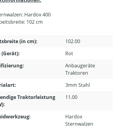
ktinformationen:
ernwalzen: Hardox 400
beitsbreite: 102 cm
tsbreite (in cm):
102.00
 (Gerät):
Rot
ifizierung:
Anbaugeräte
Traktoren
ialart:
3mm Stahl
ndige Traktorleistung
11.00
W):
eidwerkzeug:
Hardox
Sternwalzen