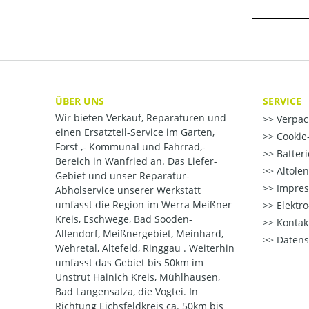
ÜBER UNS
SERVICE
Wir bieten Verkauf, Reparaturen und
Verpac
einen Ersatzteil-Service im Garten,
Cookie-
Forst ,- Kommunal und Fahrrad,-
Batter
Bereich in Wanfried an. Das Liefer-
Altöle
Gebiet und unser Reparatur-
Impre
Abholservice unserer Werkstatt
umfasst die Region im Werra Meißner
Elektr
Kreis, Eschwege, Bad Sooden-
Kontak
Allendorf, Meißnergebiet, Meinhard,
Datens
Wehretal, Altefeld, Ringgau . Weiterhin
umfasst das Gebiet bis 50km im
Unstrut Hainich Kreis, Mühlhausen,
Bad Langensalza, die Vogtei. In
Richtung Eichsfeldkreis ca. 50km bis