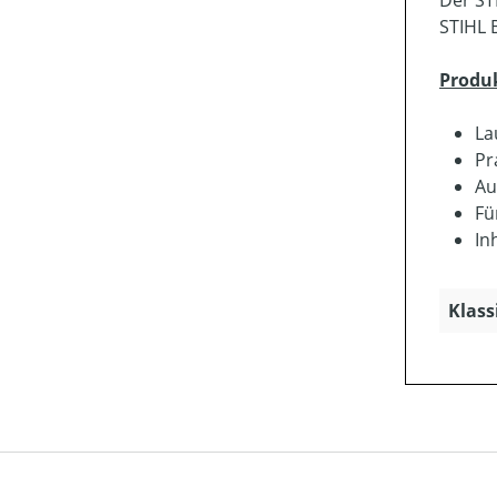
Der ST
STIHL 
Produ
La
Pr
Au
Fü
In
Klass