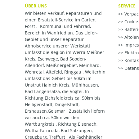
ÜBER UNS
SERVICE
Wir bieten Verkauf, Reparaturen und
Verpac
einen Ersatzteil-Service im Garten,
Cookie-
Forst ,- Kommunal und Fahrrad,-
Batter
Bereich in Wanfried an. Das Liefer-
Altöle
Gebiet und unser Reparatur-
Impre
Abholservice unserer Werkstatt
umfasst die Region im Werra Meißner
Elektr
Kreis, Eschwege, Bad Sooden-
Kontak
Allendorf, Meißnergebiet, Meinhard,
Datens
Wehretal, Altefeld, Ringgau . Weiterhin
umfasst das Gebiet bis 50km im
Unstrut Hainich Kreis, Mühlhausen,
Bad Langensalza, die Vogtei. In
Richtung Eichsfeldkreis ca. 50km bis
Heiligenstadt, Dingelstädt,
Ershausen,Geismar . Zusätzlich liefern
wir auch ca. 50km wir den
Wartburgkreis , Richtung Eisenach,
Wutha Farnroda, Bad Salzungen,
Creuzburg, Treffurt . Als Fachhändler