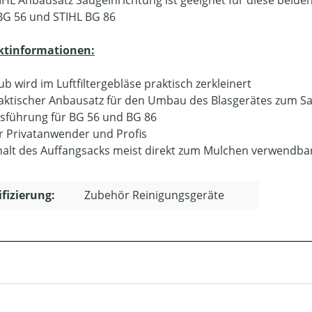
IHL Anbausatz Saugeinrichtung ist geeignet für diese beiden
BG 56 und STIHL BG 86
ktinformationen:
ub wird im Luftfiltergebläse praktisch zerkleinert
aktischer Anbausatz für den Umbau des Blasgerätes zum S
sführung für BG 56 und BG 86
r Privatanwender und Profis
halt des Auffangsacks meist direkt zum Mulchen verwendba
ifizierung:
Zubehör Reinigungsgeräte