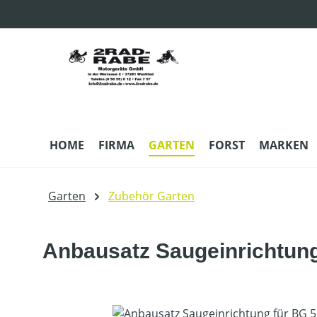
m Hauptinhalt springen
Zur Suche springen
Zur Hauptnavigation springen
HOME
FIRMA
GARTEN
FORST
MARKEN
Garten
Zubehör Garten
Anbausatz Saugeinrichtung
Bildergalerie überspringen