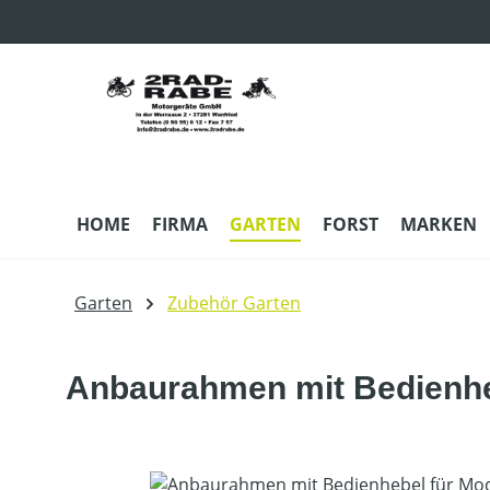
m Hauptinhalt springen
Zur Suche springen
Zur Hauptnavigation springen
HOME
FIRMA
GARTEN
FORST
MARKEN
Garten
Zubehör Garten
Anbaurahmen mit Bedienheb
Bildergalerie überspringen