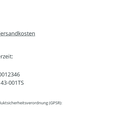
 Versandkosten
rzeit:
0012346
43-001TS
uktsicherheitsverordnung (GPSR):