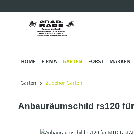
m Hauptinhalt springen
Zur Suche springen
Zur Hauptnavigation springen
HOME
FIRMA
GARTEN
FORST
MARKEN
Garten
Zubehör Garten
Anbauräumschild rs120 fü
Bildergalerie überspringen