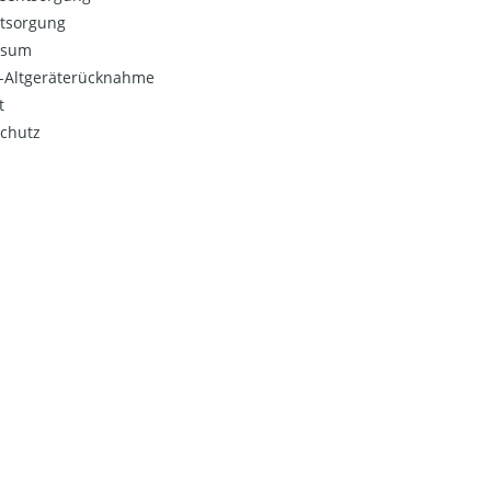
ntsorgung
ssum
o-Altgeräterücknahme
t
chutz