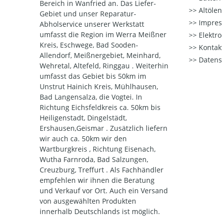
Bereich in Wanfried an. Das Liefer-
Altöle
Gebiet und unser Reparatur-
Impre
Abholservice unserer Werkstatt
umfasst die Region im Werra Meißner
Elektr
Kreis, Eschwege, Bad Sooden-
Kontak
Allendorf, Meißnergebiet, Meinhard,
Datens
Wehretal, Altefeld, Ringgau . Weiterhin
umfasst das Gebiet bis 50km im
Unstrut Hainich Kreis, Mühlhausen,
Bad Langensalza, die Vogtei. In
Richtung Eichsfeldkreis ca. 50km bis
Heiligenstadt, Dingelstädt,
Ershausen,Geismar . Zusätzlich liefern
wir auch ca. 50km wir den
Wartburgkreis , Richtung Eisenach,
Wutha Farnroda, Bad Salzungen,
Creuzburg, Treffurt . Als Fachhändler
empfehlen wir ihnen die Beratung
und Verkauf vor Ort. Auch ein Versand
von ausgewählten Produkten
innerhalb Deutschlands ist möglich.