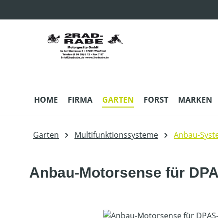
m Hauptinhalt springen
Zur Suche springen
Zur Hauptnavigation springen
HOME
FIRMA
GARTEN
FORST
MARKEN
Garten
Multifunktionssysteme
Anbau-Syst
Anbau-Motorsense für DP
Bildergalerie überspringen