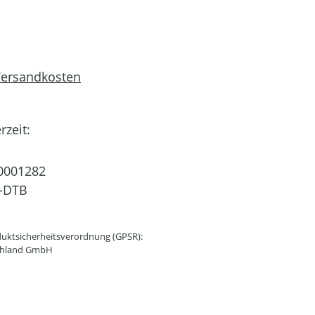
 Versandkosten
rzeit:
0001282
-DTB
uktsicherheitsverordnung (GPSR):
schland GmbH