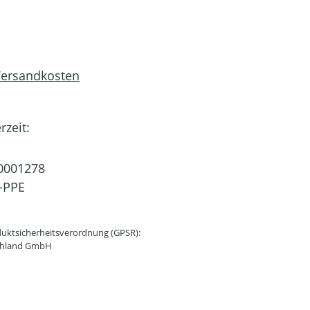
 Versandkosten
rzeit:
0001278
-PPE
uktsicherheitsverordnung (GPSR):
schland GmbH