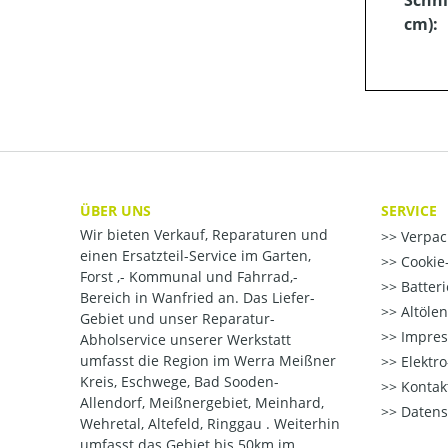
Schni
cm):
ÜBER UNS
SERVICE
Wir bieten Verkauf, Reparaturen und
Verpac
einen Ersatzteil-Service im Garten,
Cookie-
Forst ,- Kommunal und Fahrrad,-
Batter
Bereich in Wanfried an. Das Liefer-
Altöle
Gebiet und unser Reparatur-
Impre
Abholservice unserer Werkstatt
umfasst die Region im Werra Meißner
Elektr
Kreis, Eschwege, Bad Sooden-
Kontak
Allendorf, Meißnergebiet, Meinhard,
Datens
Wehretal, Altefeld, Ringgau . Weiterhin
umfasst das Gebiet bis 50km im