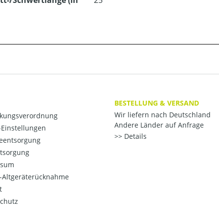
tt-/Schwertlänge (in
25
BESTELLUNG & VERSAND
Wir liefern nach Deutschland
kungsverordnung
Andere Länder auf Anfrage
Einstellungen
Details
ieentsorgung
ntsorgung
ssum
o-Altgeräterücknahme
t
chutz