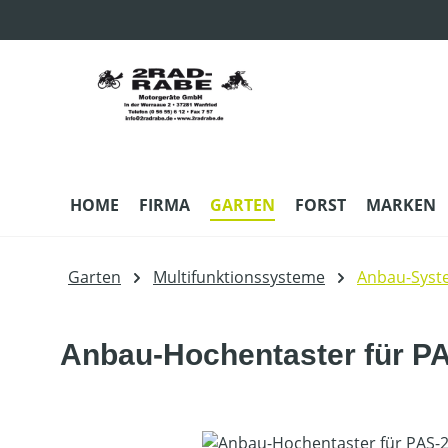
m Hauptinhalt springen
Zur Suche springen
Zur Hauptnavigation springen
HOME
FIRMA
GARTEN
FORST
MARKEN
Garten
Multifunktionssysteme
Anbau-Syst
Anbau-Hochentaster für P
Bildergalerie überspringen