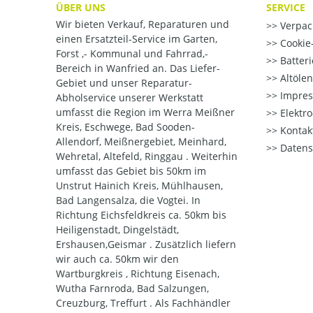
ÜBER UNS
SERVICE
Wir bieten Verkauf, Reparaturen und
Verpac
einen Ersatzteil-Service im Garten,
Cookie-
Forst ,- Kommunal und Fahrrad,-
Batter
Bereich in Wanfried an. Das Liefer-
Altöle
Gebiet und unser Reparatur-
Impre
Abholservice unserer Werkstatt
umfasst die Region im Werra Meißner
Elektr
Kreis, Eschwege, Bad Sooden-
Kontak
Allendorf, Meißnergebiet, Meinhard,
Datens
Wehretal, Altefeld, Ringgau . Weiterhin
umfasst das Gebiet bis 50km im
Unstrut Hainich Kreis, Mühlhausen,
Bad Langensalza, die Vogtei. In
Richtung Eichsfeldkreis ca. 50km bis
Heiligenstadt, Dingelstädt,
Ershausen,Geismar . Zusätzlich liefern
wir auch ca. 50km wir den
Wartburgkreis , Richtung Eisenach,
Wutha Farnroda, Bad Salzungen,
Creuzburg, Treffurt . Als Fachhändler