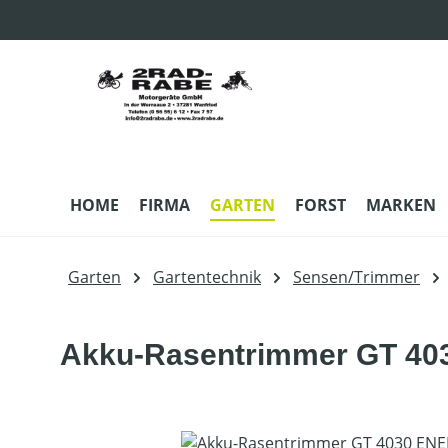
m Hauptinhalt springen
Zur Suche springen
Zur Hauptnavigation springen
HOME
FIRMA
GARTEN
FORST
MARKEN
Garten
Gartentechnik
Sensen/Trimmer
Akku-Rasentrimmer GT 4
Bildergalerie überspringen