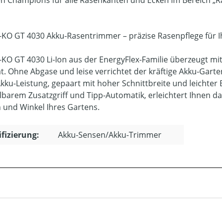
len Champions für alle Rasenkanten und Ecken im Bereich 
-KO GT 4030 Akku-Rasentrimmer – präzise Rasenpflege für 
-KO GT 4030 Li-Ion aus der EnergyFlex-Familie überzeugt m
ät. Ohne Abgase und leise verrichtet der kräftige Akku-Gart
kku-Leistung, gepaart mit hoher Schnittbreite und leichter
llbarem Zusatzgriff und Tipp-Automatik, erleichtert Ihnen da
 und Winkel Ihres Gartens.
ifizierung:
Akku-Sensen/Akku-Trimmer