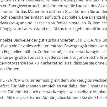
(Stufe 1), zum Beispiel für einfachere Aufgaben wie das T
eren Energieverbrauch und können so die Laufzeit des Akku
elsweise für das Mähen von dichtem Gras, können Sie an der
r Schiebeschalter einfach auf Stufe 2 schalten. Die Drehzahl
dwerkzeug an und lässt sich stufenlos einstellen. Zudem ermö
hängig vom Ladezustand des Akkus durchgehend mit konstan
mpakte Bauweise der gut ausbalancierten STIHL FSA 70 R 
tützen ein flexibles Arbeiten mit viel Bewegungsfreiheit, 
n Engstellen mähen. Zudem ermöglicht der werkzeuglos eins
re Körpergröße, sodass Sie jederzeit eine ergonomische Arb
ku-Motorsense FSA 70 R arbeitet so leise, dass Sie sie ohne
zen können.
IHL FSA 70 R wird serienmäßig mit dem werkzeuglos wechse
iefert. Für Mäharbeiten empfehlen wir dabei den Einsatz d
ales Zubehör ist auch der werkzeuglos wechselbare Mähkop
lich. Mit der praktischen Aufhängeöse können Sie die STIHL