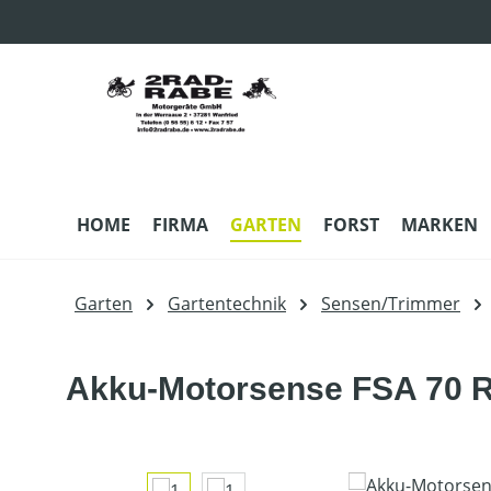
m Hauptinhalt springen
Zur Suche springen
Zur Hauptnavigation springen
HOME
FIRMA
GARTEN
FORST
MARKEN
Garten
Gartentechnik
Sensen/Trimmer
Akku-Motorsense FSA 70 R 
Bildergalerie überspringen