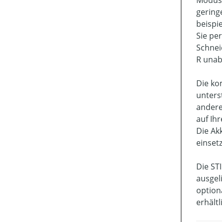
Modus 
gering
beispi
Sie pe
Schnei
R unab
Die ko
unters
andere
auf Ih
Die Ak
einset
Die ST
ausgel
option
erhält