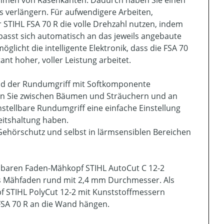
rimmen von Rasenkanten. Dadurch haben Sie einen
s verlängern. Für aufwendigere Arbeiten,
 STIHL FSA 70 R die volle Drehzahl nutzen, indem
 passt sich automatisch an das jeweils angebaute
glicht die intelligente Elektronik, dass die FSA 70
t hoher, voller Leistung arbeitet.
und der Rundumgriff mit Softkomponente
wenn Sie zwischen Bäumen und Sträuchern und an
tellbare Rundumgriff eine einfache Einstellung
eitshaltung haben.
 Gehörschutz und selbst in lärmsensiblen Bereichen
lbaren Faden-Mähkopf STIHL AutoCut C 12-2
es Mähfaden rund mit 2,4 mm Durchmesser. Als
f STIHL PolyCut 12-2 mit Kunststoffmessern
 FSA 70 R an die Wand hängen.