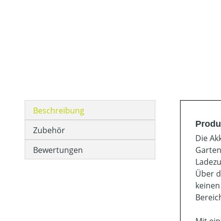
Beschreibung
Produ
Zubehör
Die Ak
Bewertungen
Garten
Ladezu
Über d
keinen
Bereic