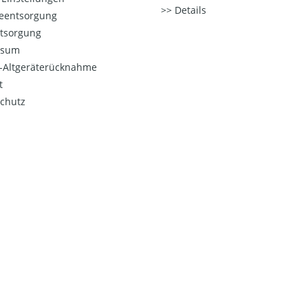
Details
ieentsorgung
ntsorgung
ssum
o-Altgeräterücknahme
t
chutz