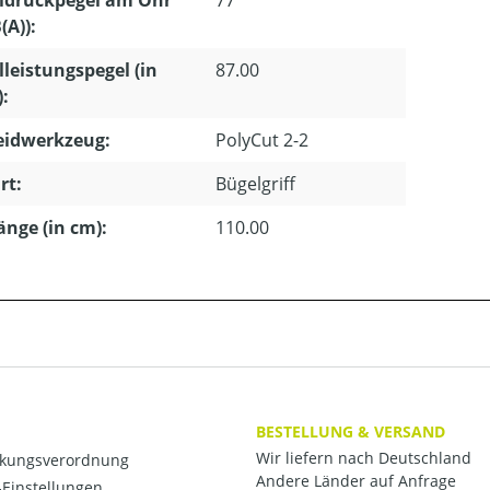
ldruckpegel am Ohr
77
(A)):
lleistungspegel (in
87.00
):
eidwerkzeug:
PolyCut 2-2
rt:
Bügelgriff
länge (in cm):
110.00
BESTELLUNG & VERSAND
Wir liefern nach Deutschland
kungsverordnung
Andere Länder auf Anfrage
Einstellungen