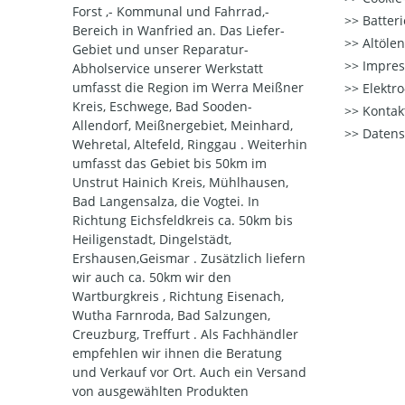
Forst ,- Kommunal und Fahrrad,-
Batter
Bereich in Wanfried an. Das Liefer-
Altöle
Gebiet und unser Reparatur-
Impre
Abholservice unserer Werkstatt
umfasst die Region im Werra Meißner
Elektr
Kreis, Eschwege, Bad Sooden-
Kontak
Allendorf, Meißnergebiet, Meinhard,
Datens
Wehretal, Altefeld, Ringgau . Weiterhin
umfasst das Gebiet bis 50km im
Unstrut Hainich Kreis, Mühlhausen,
Bad Langensalza, die Vogtei. In
Richtung Eichsfeldkreis ca. 50km bis
Heiligenstadt, Dingelstädt,
Ershausen,Geismar . Zusätzlich liefern
wir auch ca. 50km wir den
Wartburgkreis , Richtung Eisenach,
Wutha Farnroda, Bad Salzungen,
Creuzburg, Treffurt . Als Fachhändler
empfehlen wir ihnen die Beratung
und Verkauf vor Ort. Auch ein Versand
von ausgewählten Produkten