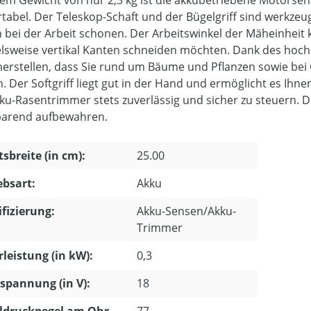
nem Gewicht von nur 2,3 kg ist die akkubetriebene Motorsen
tabel. Der Teleskop-Schaft und der Bügelgriff sind werkzeug
 bei der Arbeit schonen. Der Arbeitswinkel der Mäheinheit 
elsweise vertikal Kanten schneiden möchten. Dank des ho
cherstellen, dass Sie rund um Bäume und Pflanzen sowie b
. Der Softgriff liegt gut in der Hand und ermöglicht es Ihn
ku-Rasentrimmer stets zuverlässig und sicher zu steuern. 
parend aufbewahren.
tsbreite (in cm):
25.00
ebsart:
Akku
ifizierung:
Akku-Sensen/Akku-
Trimmer
leistung (in kW):
0,3
pannung (in V):
18