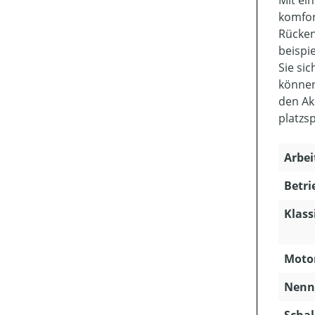
Mit ei
komfor
Rücken
beispi
Sie si
können
den Ak
platzs
Arbei
Betri
Klass
Motor
Nenns