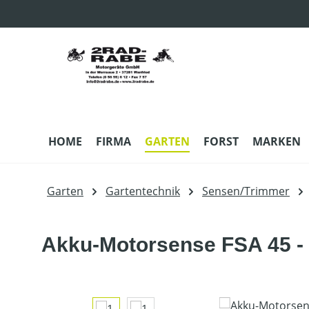
m Hauptinhalt springen
Zur Suche springen
Zur Hauptnavigation springen
HOME
FIRMA
GARTEN
FORST
MARKEN
Garten
Gartentechnik
Sensen/Trimmer
Akku-Motorsense FSA 45 - 
Bildergalerie überspringen