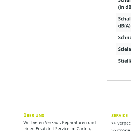
Schal
(in dB
Schal
dB(A)
Schn
Stiela
Stiel
ÜBER UNS
SERVICE
Wir bieten Verkauf, Reparaturen und
Verpac
einen Ersatzteil-Service im Garten,
Cookie-