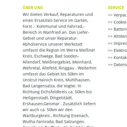
ÜBER UNS
SERVICE
Wir bieten Verkauf, Reparaturen und
Verpac
einen Ersatzteil-Service im Garten,
Cookie-
Forst ,- Kommunal und Fahrrad,-
Batter
Bereich in Wanfried an. Das Liefer-
Altöle
Gebiet und unser Reparatur-
Impre
Abholservice unserer Werkstatt
umfasst die Region im Werra Meißner
Elektr
Kreis, Eschwege, Bad Sooden-
Kontak
Allendorf, Meißnergebiet, Meinhard,
Datens
Wehretal, Altefeld, Ringgau . Weiterhin
umfasst das Gebiet bis 50km im
Unstrut Hainich Kreis, Mühlhausen,
Bad Langensalza, die Vogtei. In
Richtung Eichsfeldkreis ca. 50km bis
Heiligenstadt, Dingelstädt,
Ershausen,Geismar . Zusätzlich liefern
wir auch ca. 50km wir den
Wartburgkreis , Richtung Eisenach,
Wutha Farnroda, Bad Salzungen,