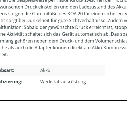
nen Sie beispielsweise per Tastendruck zwischen der Hoch
wünschten Druck einstellen und den Ladezustand des Akk
tens sorgen die Gummifüße des KOA 20 für einen sicheren, 
cht sorgt bei Dunkelheit für gute Sichtverhältnisse. Zudem 
ltfunktion: Sobald der gewünschte Druck erreicht ist, stop
ne Aktivität schaltet sich das Gerät automatisch ab. Das sp
umfang gehören neben dem Druck- und dem Volumenschlauc
che als auch die Adapter können direkt am Akku-Kompress
reit.
ebsart:
Akku
ifizierung:
Werkstattausrüstung