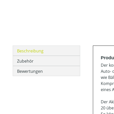
Beschreibung
Produ
Zubehör
Der ko
Bewertungen
Auto- 
wie Bä
Kompre
eines 
Der Ak
20 übe