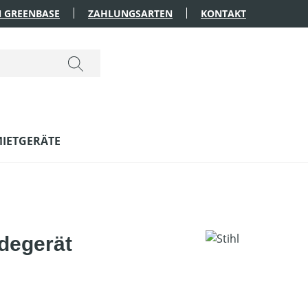
 GREENBASE
ZAHLUNGSARTEN
KONTAKT
IETGERÄTE
degerät