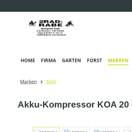
m Hauptinhalt springen
Zur Suche springen
Zur Hauptnavigation springen
HOME
FIRMA
GARTEN
FORST
MARKEN
Marken
Stihl
Akku-Kompressor KOA 20 -
Bildergalerie überspringen