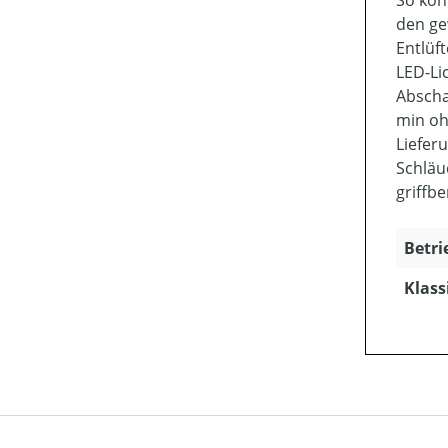
So kön
den ge
Entlüf
LED-Li
Abscha
min oh
Liefer
Schläu
griffbe
Betri
Klass