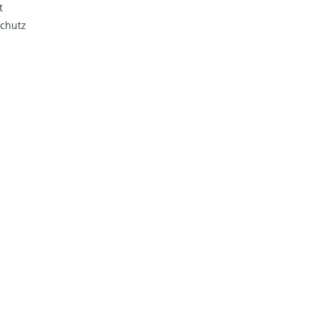
t
chutz