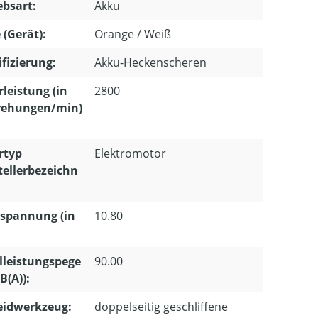
ebsart:
Akku
 (Gerät):
Orange / Weiß
ifizierung:
Akku-Heckenscheren
leistung (in
2800
ehungen/min)
rtyp
Elektromotor
tellerbezeichn
spannung (in
10.80
lleistungspege
90.00
dB(A)):
eidwerkzeug:
doppelseitig geschliffene