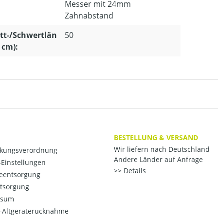
Messer mit 24mm
Zahnabstand
tt-/Schwertlän
50
n cm):
BESTELLUNG & VERSAND
Wir liefern nach Deutschland
kungsverordnung
Andere Länder auf Anfrage
Einstellungen
Details
ieentsorgung
ntsorgung
ssum
o-Altgeräterücknahme