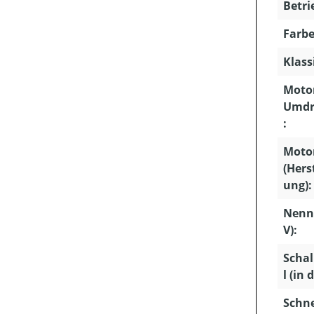
Betri
Farbe
Klass
Motor
Umdr
:
Moto
(Hers
ung):
Nenn
V):
Schal
l (in 
Schn