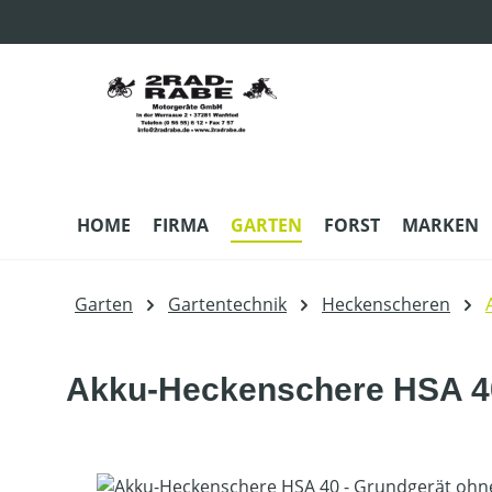
m Hauptinhalt springen
Zur Suche springen
Zur Hauptnavigation springen
HOME
FIRMA
GARTEN
FORST
MARKEN
Garten
Gartentechnik
Heckenscheren
Akku-Heckenschere HSA 40
Bildergalerie überspringen