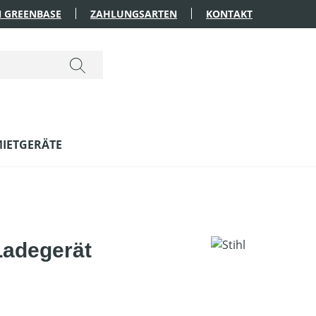
 GREENBASE
ZAHLUNGSARTEN
KONTAKT
IETGERÄTE
Ladegerät