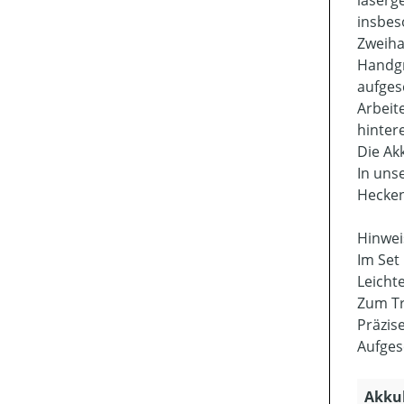
laserg
insbes
Zweiha
Handgr
aufges
Arbeit
hinter
Die Ak
In uns
Hecken
Hinweis
Im Set
Leicht
Zum Tr
Präzis
Aufges
Akkuk