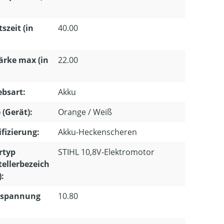
tszeit (in
40.00
ärke max (in
22.00
ebsart:
Akku
 (Gerät):
Orange / Weiß
ifizierung:
Akku-Heckenscheren
rtyp
STIHL 10,8V-Elektromotor
tellerbezeich
:
spannung
10.80
: