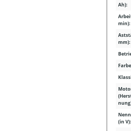
Ah):
Arbei
min):
Astst
mm):
Betri
Farbe
Klass
Moto
(Hers
nung)
Nenn
(in V)