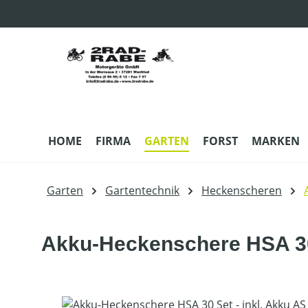
m Hauptinhalt springen
Zur Suche springen
Zur Hauptnavigation springen
HOME
FIRMA
GARTEN
FORST
MARKEN
Garten
Gartentechnik
Heckenscheren
Akku-Heckenschere HSA 30 
Bildergalerie überspringen