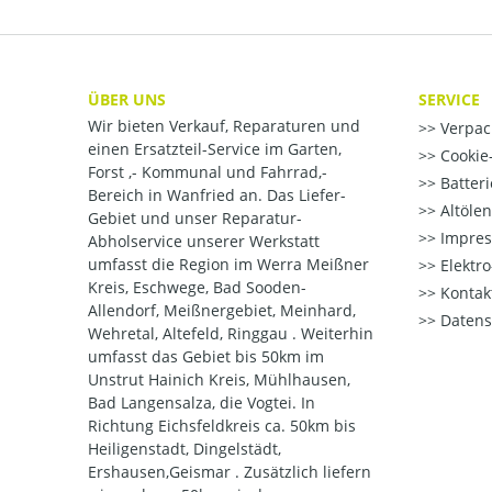
ÜBER UNS
SERVICE
Wir bieten Verkauf, Reparaturen und
Verpac
einen Ersatzteil-Service im Garten,
Cookie-
Forst ,- Kommunal und Fahrrad,-
Batter
Bereich in Wanfried an. Das Liefer-
Altöle
Gebiet und unser Reparatur-
Impre
Abholservice unserer Werkstatt
umfasst die Region im Werra Meißner
Elektr
Kreis, Eschwege, Bad Sooden-
Kontak
Allendorf, Meißnergebiet, Meinhard,
Datens
Wehretal, Altefeld, Ringgau . Weiterhin
umfasst das Gebiet bis 50km im
Unstrut Hainich Kreis, Mühlhausen,
Bad Langensalza, die Vogtei. In
Richtung Eichsfeldkreis ca. 50km bis
Heiligenstadt, Dingelstädt,
Ershausen,Geismar . Zusätzlich liefern