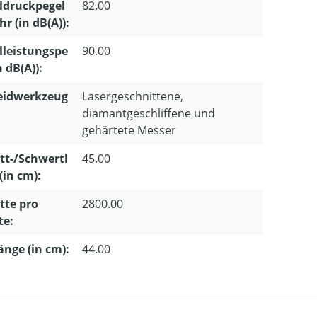
ldruckpegel
82.00
r (in dB(A)):
lleistungspe
90.00
n dB(A)):
eidwerkzeug
Lasergeschnittene,
diamantgeschliffene und
gehärtete Messer
tt-/Schwertl
45.00
(in cm):
tte pro
2800.00
te:
länge (in cm):
44.00