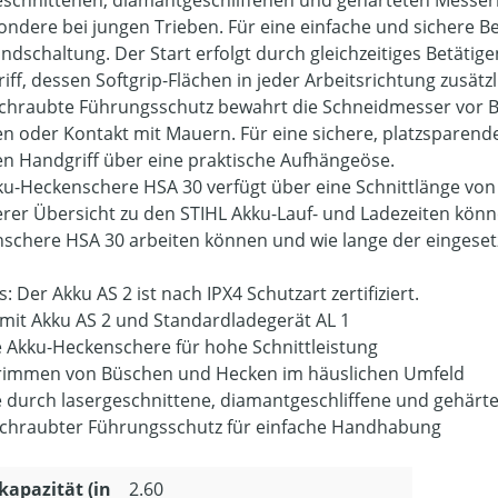
eschnittenen, diamantgeschliffenen und gehärteten Messern 
ondere bei jungen Trieben. Für eine einfache und sichere B
ndschaltung. Der Start erfolgt durch gleichzeitiges Betätig
iff, dessen Softgrip-Flächen in jeder Arbeitsrichtung zusätz
chraubte Führungsschutz bewahrt die Schneidmesser vor B
en oder Kontakt mit Mauern. Für eine sichere, platzsparen
en Handgriff über eine praktische Aufhängeöse.
ku-Heckenschere HSA 30 verfügt über eine Schnittlänge von
erer Übersicht zu den STIHL Akku-Lauf- und Ladezeiten könne
schere HSA 30 arbeiten können und wie lange der eingeset
: Der Akku AS 2 ist nach IPX4 Schutzart zertifiziert.
 mit Akku AS 2 und Standardladegerät AL 1
e Akku-Heckenschere für hohe Schnittleistung
immen von Büschen und Hecken im häuslichen Umfeld
e durch lasergeschnittene, diamantgeschliffene und gehärt
chraubter Führungsschutz für einfache Handhabung
apazität (in
2.60