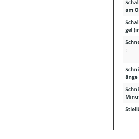
Schal
am Oh
Schal
gel (i
Schn
:
Schni
änge 
Schni
Minu
Stiel