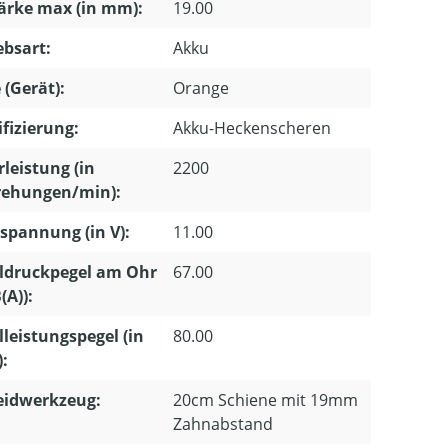
ärke max (in mm):
19.00
ebsart:
Akku
 (Gerät):
Orange
ifizierung:
Akku-Heckenscheren
leistung (in
2200
ehungen/min):
pannung (in V):
11.00
ldruckpegel am Ohr
67.00
(A)):
lleistungspegel (in
80.00
):
eidwerkzeug:
20cm Schiene mit 19mm
Zahnabstand