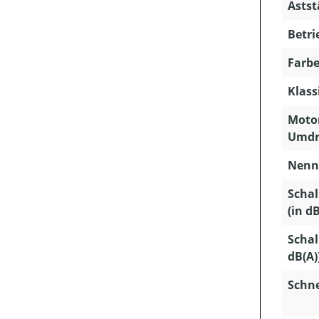
Astst
Betri
Farbe
Klass
Motor
Umdr
Nenns
Schal
(in dB
Schal
dB(A)
Schn