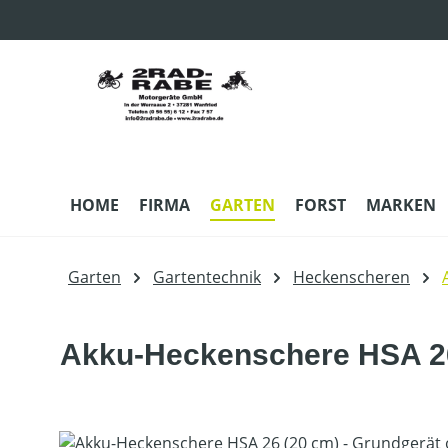
m Hauptinhalt springen
Zur Suche springen
Zur Hauptnavigation springen
HOME
FIRMA
GARTEN
FORST
MARKEN
Garten
Gartentechnik
Heckenscheren
Akku-Heckenschere HSA 26
Bildergalerie überspringen