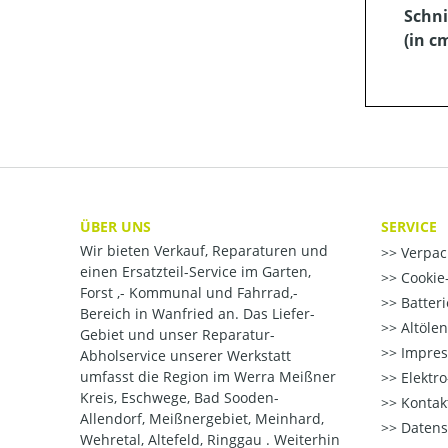
Schni
(in c
ÜBER UNS
SERVICE
Wir bieten Verkauf, Reparaturen und
Verpac
einen Ersatzteil-Service im Garten,
Cookie-
Forst ,- Kommunal und Fahrrad,-
Batter
Bereich in Wanfried an. Das Liefer-
Altöle
Gebiet und unser Reparatur-
Impre
Abholservice unserer Werkstatt
umfasst die Region im Werra Meißner
Elektr
Kreis, Eschwege, Bad Sooden-
Kontak
Allendorf, Meißnergebiet, Meinhard,
Datens
Wehretal, Altefeld, Ringgau . Weiterhin