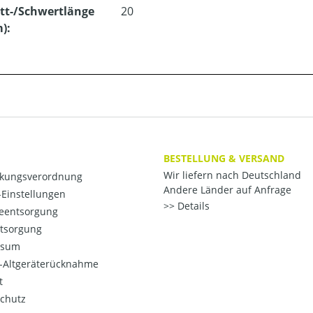
tt-/Schwertlänge
20
m):
BESTELLUNG & VERSAND
Wir liefern nach Deutschland
kungsverordnung
Andere Länder auf Anfrage
Einstellungen
Details
ieentsorgung
ntsorgung
ssum
o-Altgeräterücknahme
t
chutz