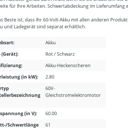
eite für Ihre Arbeiten. Schwertabdeckung im Lieferumfang e
s Beste ist, dass Ihr 60-Volt-Akku mit allen anderen Produ
ku und Ladegerät sind separat erhältlich.
ebsart:
Akku
 (Gerät):
Rot / Schwarz
ifizierung:
Akku-Heckenscheren
leistung (in kW):
2.80
rtyp
60V-
tellerbezeichnung
Gleichstromelektromotor
pannung (in V):
60.00
tt-/Schwertlänge
61