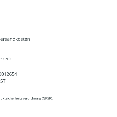
 Versandkosten
rzeit:
0012654
55T
uktsicherheitsverordnung (GPSR):