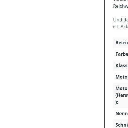
Reichw
Und da
ist. Ak
Betri
Farbe
Klass
Motor
Moto
(Hers
):
Nenns
Schni