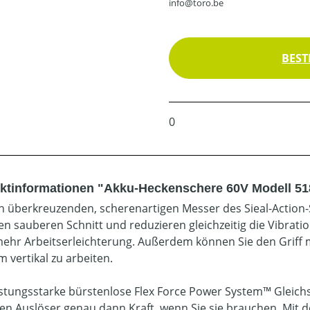
info@toro.be
BEST
0
ktinformationen "Akku-Heckenschere 60V Modell 51
ch überkreuzenden, scherenartigen Messer des Sieal-Actio
nen sauberen Schnitt und reduzieren gleichzeitig die Vibrat
ehr Arbeitserleichterung. Außerdem können Sie den Griff 
 vertikal zu arbeiten.
istungsstarke bürstenlose Flex Force Power System™ Gleichs
len Auslöser genau dann Kraft, wenn Sie sie brauchen. Mit 