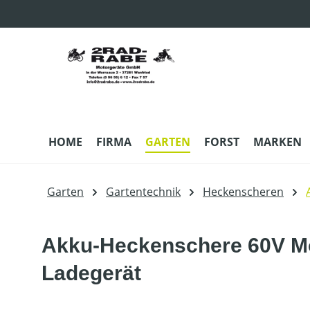
m Hauptinhalt springen
Zur Suche springen
Zur Hauptnavigation springen
HOME
FIRMA
GARTEN
FORST
MARKEN
Garten
Gartentechnik
Heckenscheren
Akku-Heckenschere 60V Mo
Ladegerät