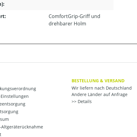
m):
rt:
ComfortGrip-Griff und
drehbarer Holm
BESTELLUNG & VERSAND
Wir liefern nach Deutschland
kungsverordnung
Andere Länder auf Anfrage
Einstellungen
Details
ieentsorgung
ntsorgung
ssum
o-Altgeräterücknahme
t