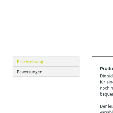
Beschreibung
Produ
Bewertungen
Die si
für ei
noch m
bequem
Der le
variab