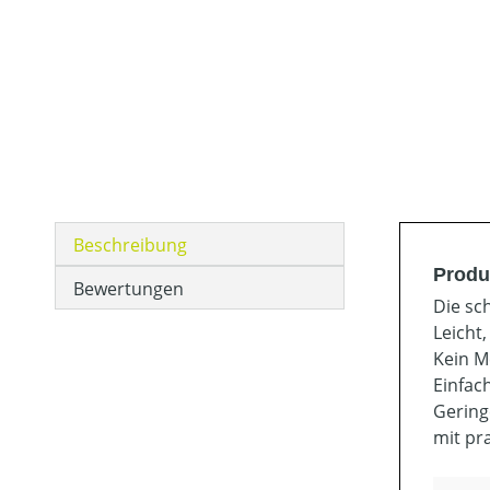
Beschreibung
Produ
Bewertungen
Die sc
Leicht,
Kein M
Einfac
Gering
mit pr