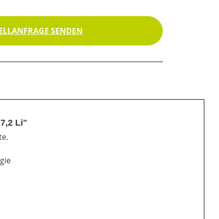
ELLANFRAGE SENDEN
,2 Li"
te.
gie