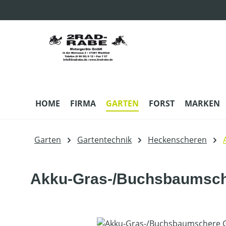
m Hauptinhalt springen
Zur Suche springen
Zur Hauptnavigation springen
HOME
FIRMA
GARTEN
FORST
MARKEN
Garten
Gartentechnik
Heckenscheren
Akku-Gras-/Buchsbaumsche
Bildergalerie überspringen