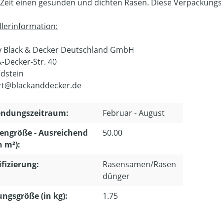
 Zeit einen gesunden und dichten Rasen. Diese Verpackungsei
llerinformation:
y Black & Decker Deutschland GmbH
&-Decker-Str. 40
Idstein
rt@blackanddecker.de
ndungszeitraum:
Februar - August
engröße - Ausreichend
50.00
n m²):
ifizierung:
Rasensamen/Rasen
dünger
ngsgröße (in kg):
1.75