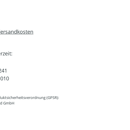
 Versandkosten
rzeit:
241
1010
uktsicherheitsverordnung (GPSR):
and GmbH