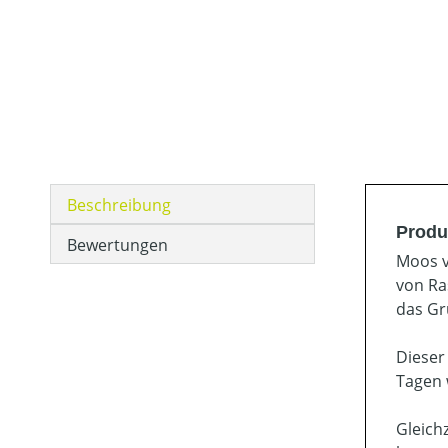
Beschreibung
Produ
Bewertungen
Moos v
von Ras
das Gr
Dieser
Tagen 
Gleich