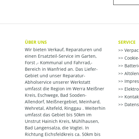
ÜBER UNS
SERVICE
Wir bieten Verkauf, Reparaturen und
Verpac
einen Ersatzteil-Service im Garten,
Cookie-
Forst ,- Kommunal und Fahrrad,-
Batter
Bereich in Wanfried an. Das Liefer-
Altöle
Gebiet und unser Reparatur-
Impre
Abholservice unserer Werkstatt
umfasst die Region im Werra Meißner
Elektr
Kreis, Eschwege, Bad Sooden-
Kontak
Allendorf, Meißnergebiet, Meinhard,
Datens
Wehretal, Altefeld, Ringgau . Weiterhin
umfasst das Gebiet bis 50km im
Unstrut Hainich Kreis, Mühlhausen,
Bad Langensalza, die Vogtei. In
Richtung Eichsfeldkreis ca. 50km bis