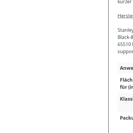
kurzer
Herste
Stanle
Black-
65510 
suppo
Anwe
Fläch
für (i
Klass
Packu