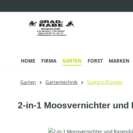
m Hauptinhalt springen
Zur Suche springen
Zur Hauptnavigation springen
HOME
FIRMA
GARTEN
FORST
MARKEN
Garten
Gartentechnik
Saatgut/Dünger
2-in-1 Moosvernichter un
Bildergalerie überspringen